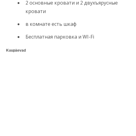
2 основные кровати и 2 двухъярусные
кровати
в комнате есть шкаф
Бесплатная парковка и WI-Fi
Kuupäevad
Inimesi
Lisateenused
Parkimine
Wi-Fi