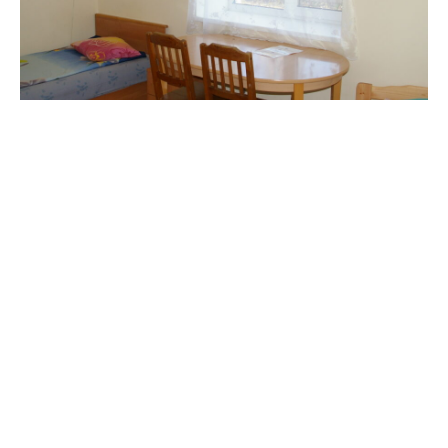
Tuba nr. 1 (3 kohta)
€
40,00
BRONEERI