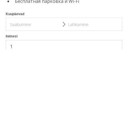
Бесплатная парковка и Wi-Fi
Kuupäevad
Inimesi
Lisateenused
Вай-фай
Душ и туалет
Кондиционер
Парковка
Телевизор
BRONEERI KOHE